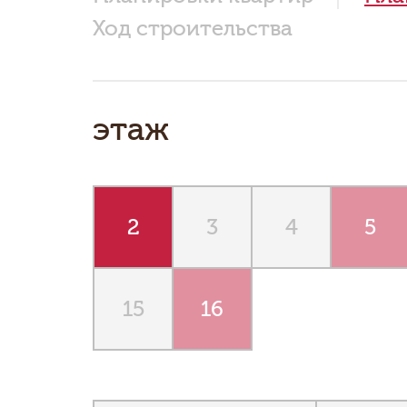
Ход строительства
этаж
2
3
4
5
15
16