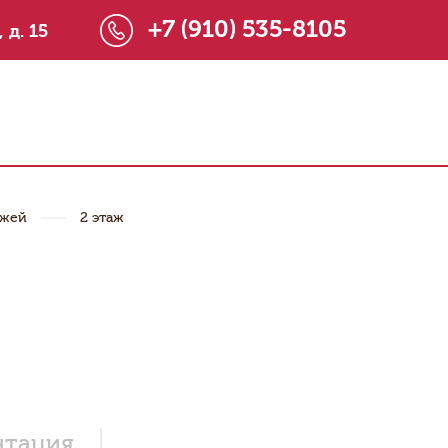
+7 (910) 535-8105
 д. 15
ажей
2 этаж
нтация